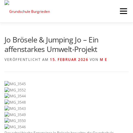
Zum Inhalt springen
Menü
UNSERE SCHULE
AKTUELLES
Jo Brösele & Jumping Jo – Ein
affenstarkes Umwelt-Projekt
INFORMATIONEN
WEITERES
FÖRDERANTRAG
VERÖFFENTLICHT AM
15. FEBRUAR 2026
VON
M E
Der schwäbische Entertainer Jo Brösele besuchte die Grundschule